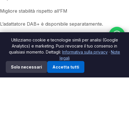
Migliore stabilità rispetto all’FM
L’adattatore DAB+ è disponibile separatamente.
Utilizziamo cookie e tecnologie simili per analisi (Google
Specifiche tecnicheonen
Analytics) e marketing. Puoi revocare il tuo consenso in
qualsiasi momento. Dettagli:
Informativa sulla privacy
·
Note
Colore:
Nero
legali
0
Solo necessari
Accetta tutti
Risoluzione:
1024×600 / 1280×720
ista dei desideri
Shop
Carrello
Il mio account
temperaturaa di esercizio:
–30°C fino a +70°C
Tensione di esercizio:
DC 12V
Contenuto della confezione