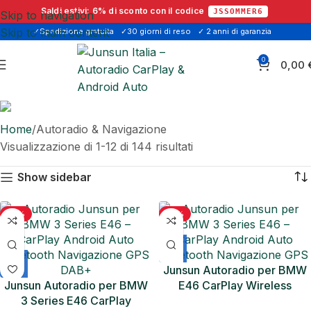
Saldi estivi:
6% di sconto
con il codice
JSSOMMER6
Skip to navigation
Skip to main content
✓Spedizione gratuita
✓30 giorni di reso
✓ 2 anni di garanzia
0
0,00
Autoradio & Navigazione
Home
Autoradio & Navigazione
Visualizzazione di 1-12 di 144 risultati
Show sidebar
-13%
-17%
Junsun Autoradio per BMW
Junsun Autoradio per BMW
E46 CarPlay Wireless
3 Series E46 CarPlay
Android Auto Navigazione