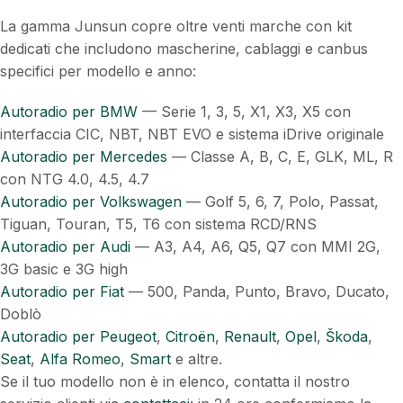
La gamma Junsun copre oltre venti marche con kit
dedicati che includono mascherine, cablaggi e canbus
specifici per modello e anno:
Autoradio per BMW
— Serie 1, 3, 5, X1, X3, X5 con
interfaccia CIC, NBT, NBT EVO e sistema iDrive originale
Autoradio per Mercedes
— Classe A, B, C, E, GLK, ML, R
con NTG 4.0, 4.5, 4.7
Autoradio per Volkswagen
— Golf 5, 6, 7, Polo, Passat,
Tiguan, Touran, T5, T6 con sistema RCD/RNS
Autoradio per Audi
— A3, A4, A6, Q5, Q7 con MMI 2G,
3G basic e 3G high
Autoradio per Fiat
— 500, Panda, Punto, Bravo, Ducato,
Doblò
Autoradio per Peugeot
,
Citroën
,
Renault
,
Opel
,
Škoda
,
Seat
,
Alfa Romeo
,
Smart
e altre.
Se il tuo modello non è in elenco, contatta il nostro