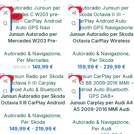
-17%
-13%
SOLD OUT
Junsun Autoradio per
Junsun Autoradio per Skoda
Mercedes W203 Pre-
Octavia CarPlay Wireless
Facelift CarPlay Wireless
Android Auto Navigazione
Autoradio & Navigazione
,
Autoradio & Navigazione
,
GPS Navigazione
Per Mercedes
Per Skoda
149,99
€
159,99
€
-
239,99
€
179,99
€
-21%
-10%
Junsun Autoradio per Skoda
Octavia II III CarPlay Android
Junsun Carplay per Audi A4
Auto GPS
A5 2009-2016 MMI Audi
Autoradio & Navigazione
,
Concert & Symphony Audi
Per Skoda
Autoradio & Navigazione
,
Multimedia Carplay Android
149,99
€
-
219,99
€
Per Audi
Auto