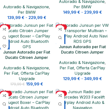
Autoradio & Navigazione
,
Android Auto GPS Bluetooth
Autoradio & Navigazione
,
Per BMW
Per BMW
149,99
€
-
239,99
€
139,99
€
-
229,99
€
-11%
-19%
Junsun Autoradio per Fiat
Junsun Autoradio per Fiat
Ducato Citroen Jumper
Ducato Citroen Jumper
Peugeot Boxer CarPlay GPS
Autoradio & Navigazione
,
Peugeot Boxer Android Auto
Autoradio & Navigazione
,
Per Fiat
,
Offerta CarPlay
DAB+
Per Fiat
,
Offerta CarPlay
Upgrade
Upgrade
129,99
€
-
349,99
€
159,99
€
179,99
€
-20%
-21%