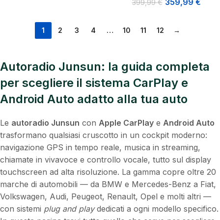
359,99
€
399,99
€
1
2
3
4
…
10
11
12
→
Autoradio Junsun: la guida completa
per scegliere il sistema CarPlay e
Android Auto adatto alla tua auto
Le
autoradio Junsun
con
Apple CarPlay
e
Android Auto
trasformano qualsiasi cruscotto in un cockpit moderno:
navigazione GPS in tempo reale, musica in streaming,
chiamate in vivavoce e controllo vocale, tutto sul display
touchscreen ad alta risoluzione. La gamma copre oltre 20
marche di automobili — da BMW e Mercedes-Benz a Fiat,
Volkswagen, Audi, Peugeot, Renault, Opel e molti altri —
con sistemi
plug and play
dedicati a ogni modello specifico.