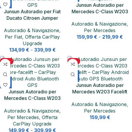
Junsun Autoradio per
Junsun Autoradio per Fiat
Mercedes C-Class W203
Ducato Citroen Jumper
Facelift CarPlay Android
Autoradio & Navigazione
,
Peugeot Boxer CarPlay
Auto
Autoradio & Navigazione
,
Per Mercedes
Wireless
Per Fiat
,
Offerta CarPlay
159,99
€
-
219,99
€
Upgrade
134,99
€
-
339,99
€
-15%
-11%
Junsun Autoradio per
Junsun Autoradio per
Mercedes W203 Facelift
Mercedes C-Class W203
CarPlay Wireless DSP
Autoradio & Navigazione
,
Pre-Facelift CarPlay Android
Android
Autoradio & Navigazione
,
Per Mercedes
Per Mercedes
,
Offerta
159,99
€
CarPlay Upgrade
149,99
€
-
309,99
€