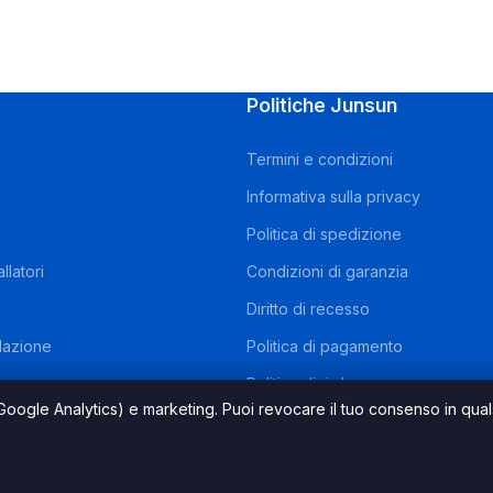
Politiche Junsun
Termini e condizioni
Informativa sulla privacy
Politica di spedizione
llatori
Condizioni di garanzia
Diritto di recesso
llazione
Politica di pagamento
irmware
Politica di rimborso e reso
 (Google Analytics) e marketing. Puoi revocare il tuo consenso in qua
 Ecco come funziona
nti