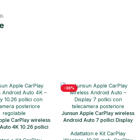
o.
le
-33%
pple CarPlay wireless
Auto 7 pollici Display
camera posteriore
atori e Kit CarPlay