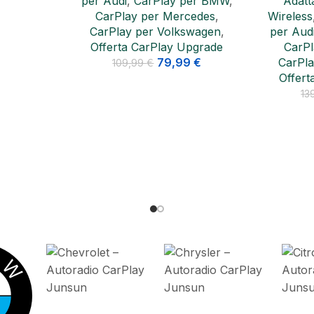
per BMW
,
Adattatori e Kit CarPlay
Wireless
regolabile
cedes
,
Wireless
,
10.26 inch
,
CarPlay
per Aud
swagen
,
per Audi
,
CarPlay per BMW
,
CarPl
Upgrade
CarPlay per Mercedes
,
CarPla
9
€
CarPlay per Volkswagen
,
Offert
Offerta CarPlay Upgrade
10
99,99
€
139,99
€