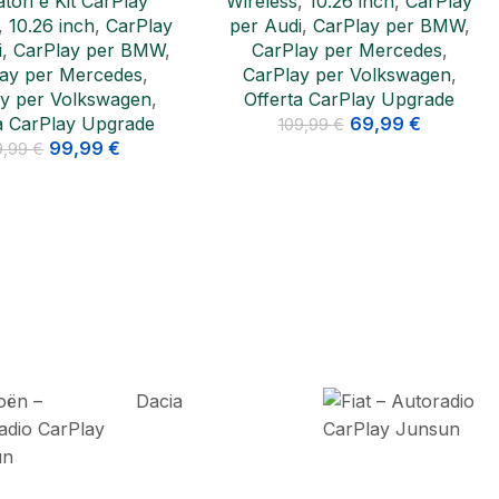
,
10.26 inch
,
CarPlay
i
,
CarPlay per BMW
,
ay per Mercedes
,
Junsun Apple CarPlay wireless
y per Volkswagen
,
Android Auto 9 pollici Display
a CarPlay Upgrade
telecamera posteriore
69,99
€
9,99
€
Adattatori e Kit CarPlay
Wireless
,
CarPlay per Audi
,
CarPlay per BMW
,
CarPlay per
Mercedes
,
CarPlay per
Volkswagen
,
Offerta CarPlay
Upgrade
79,99
€
119,99
€