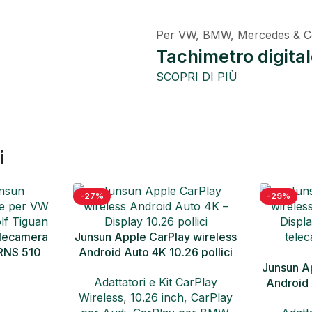
Per VW, BMW, Mercedes & C
Tachimetro digita
SCOPRI DI PIÙ
i
-29%
-36%
 wireless
6 pollici
Junsun A
Junsun Apple CarPlay wireless
Android 
arPlay
Android Auto 4K 10.26 pollici
tele
,
CarPlay
Adatt
Display telecamera posteriore