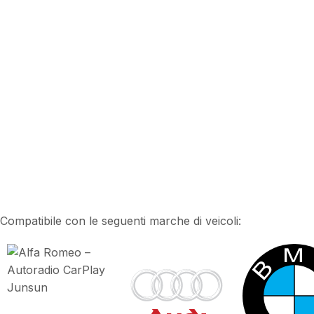
per Audi
,
CarPlay 
CarPlay per Mer
CarPlay per Volk
Offerta CarPlay 
79,9
109,99
€
Compatibile con le seguenti marche di veicoli: