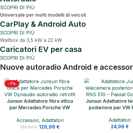
SCOPRI DI PIÙ
Universale per molti modelli di veicoli
CarPlay & Android Auto
SCOPRI DI PIÙ
Wallbox da 3,5 kW a 22 kW
Caricatori EV per casa
SCOPRI DI PIÙ
Nuove autoradio Android e accessor
-27%
Junsun Adattatore telecamera
Junsun Apple CarPlay
posteriore per VW RNS 510
Android Auto 4K 10.2
Display
Adattatori
Adattatori e Kit C
24,99
€
Wireless
,
10.26 inch