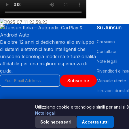
play
Su Junsun
Da oltre 12 anni ci dedichiamo allo sviluppo
Chi siamo
di sistemi elettronici auto intelligenti che
Contattaci
uniscono tecnologia moderna e funzionalità
Note legali
affidabile per una migliore esperienza di
guida.
Rivenditori e insta
Subscribe
Manuale utente
Istruzioni di insta
Aggiornamento f
Utilizziamo cookie e tecnologie simili per analisi
Finanziamento –
Note legali
Domande freque
Solo necessari
Accetta tutti
© 2026, junsun.