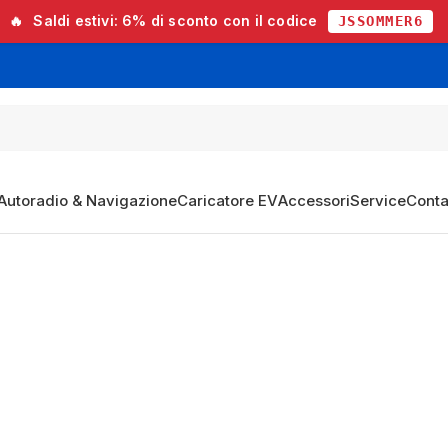
🔥
Saldi estivi:
6% di sconto
con il codice
JSSOMMER6
Autoradio & Navigazione
Caricatore EV
Accessori
Service
Conta