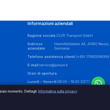
Informazioni aziendali
Ragione sociale:
CLVR Transport GmbH
Indirizzo
Hammfelddamm 4A, 41460 Neuss,
aziendale:
Germania
Telefono assistenza clienti:
(+49) 17680099399
E-mail:
service@junsun.it
Orari di apertura
Lunedì – Venerdì:
08:00 – 18:00 (CET)
Sabato – Domenica:
chiuso
lsiasi momento. Dettagli:
Informativa sulla privacy
·