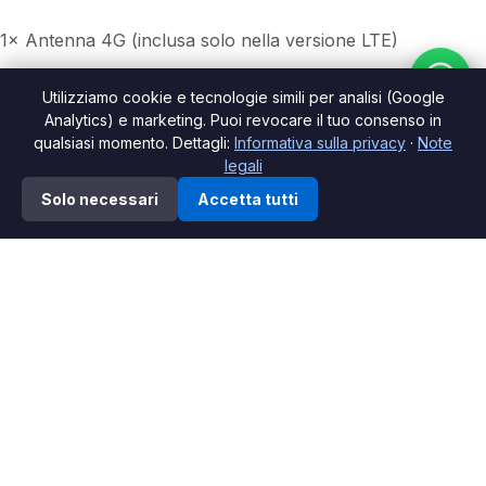
1× Antenna GPS
1× Utensile-Set
Utilizziamo cookie e tecnologie simili per analisi (Google
1× CAN-Bus Decoder
Analytics) e marketing. Puoi revocare il tuo consenso in
qualsiasi momento. Dettagli:
Informativa sulla privacy
·
Note
legali
1× Manuale d’uso
0
Solo necessari
Accetta tutti
1× Antenna 4G (inclusa solo nella versione LTE)
ista dei desideri
Shop
Carrello
Il mio account
Informazioni aggiuntive
Recensioni (0)
Prodotti correlati
-21%
-14%