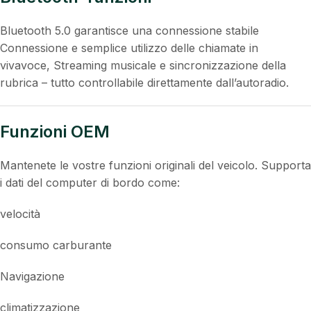
Questo dispositivo supporta CarPlay wireless e Android
Auto. Specchiate Navigaziones-Apps, servizi musicali o
notizie direttamente sullo schermo – sicuro per controllo
vocale o Touch.
Bluetooth-funzioni
Bluetooth 5.0 garantisce una connessione stabile
Connessione e semplice utilizzo delle chiamate in
vivavoce, Streaming musicale e sincronizzazione della
rubrica – tutto controllabile direttamente dall’autoradio.
Funzioni OEM
Mantenete le vostre funzioni originali del veicolo. Supporta
i dati del computer di bordo come: