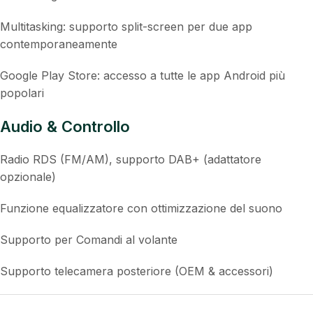
Bluetooth 5.0: Vivavoce, streaming musicale,
sincronizzazione rubrica
Wireless CarPlay & Android Auto: nessun adattatore
aggiuntivo necessario
GPS Navigazione: utilizzabile online e offline
Multitasking: supporto split-screen per due app
contemporaneamente
Google Play Store: accesso a tutte le app Android più
popolari
Audio & Controllo
Radio RDS (FM/AM), supporto DAB+ (adattatore
opzionale)