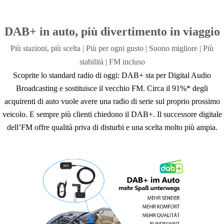
*È possibile solo la Micro-SIM.
*Solo le varianti con 4+64 GB o più supportano il 4G-LTE.
DAB+ in auto, più divertimento in viaggio
Più stazioni, più scelta | Più per ogni gusto |
Suono migliore | Più
stabilità |
FM incluso
Scoprite lo standard radio di oggi: DAB+ sta per Digital Audio
Broadcasting e sostituisce il vecchio FM. Circa il 91%* degli
acquirenti di auto vuole avere una radio di serie sul proprio prossimo
veicolo. E sempre più clienti chiedono il DAB+. Il successore digitale
dell’FM offre qualità priva di disturbi e una scelta molto più ampia.