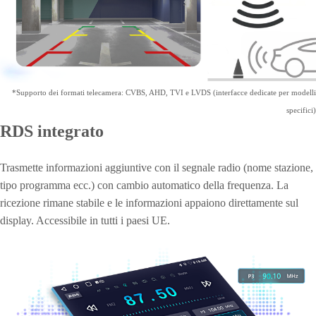
È possibile supportare la telecamera posteriore originale o installarne
una aggiuntiva. Può essere combinata con un sensore di parcheggio
per rendere il parcheggio ancora più preciso e sicuro.
*Supporto dei formati telecamera: CVBS, AHD, TVI e LVDS (interfacce dedicate per modelli
specifici)
RDS integrato
Trasmette informazioni aggiuntive con il segnale radio (nome stazione,
tipo programma ecc.) con cambio automatico della frequenza. La