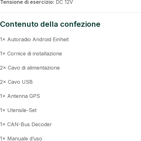
Colore:
Nero/Silber
Risoluzione:
1024×600 / 1280×720
temperaturaa di esercizio:
–30°C fino a +70°C
Tensione di esercizio:
DC 12V
Contenuto della confezione
1× Autoradio Android Einheit
1× Cornice di installazione
2× Cavo di alimentazione
2× Cavo USB