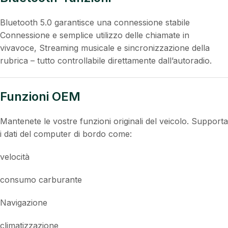
Questo dispositivo supporta CarPlay wireless e Android
Auto. Specchiate Navigaziones-Apps, servizi musicali o
notizie direttamente sullo schermo – sicuro per controllo
vocale o Touch.
Bluetooth-funzioni
Bluetooth 5.0 garantisce una connessione stabile
Connessione e semplice utilizzo delle chiamate in
vivavoce, Streaming musicale e sincronizzazione della
rubrica – tutto controllabile direttamente dall’autoradio.
Funzioni OEM
Mantenete le vostre funzioni originali del veicolo. Supporta
i dati del computer di bordo come: