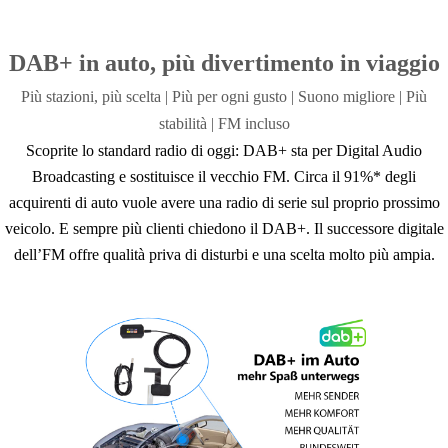
*È possibile solo la Micro-SIM.
*Solo le varianti con 4+64 GB o più supportano il 4G-LTE.
DAB+ in auto, più divertimento in viaggio
Più stazioni, più scelta | Più per ogni gusto |
Suono migliore | Più
stabilità |
FM incluso
Scoprite lo standard radio di oggi: DAB+ sta per Digital Audio
Broadcasting e sostituisce il vecchio FM. Circa il 91%* degli
acquirenti di auto vuole avere una radio di serie sul proprio prossimo
veicolo. E sempre più clienti chiedono il DAB+. Il successore digitale
dell’FM offre qualità priva di disturbi e una scelta molto più ampia.