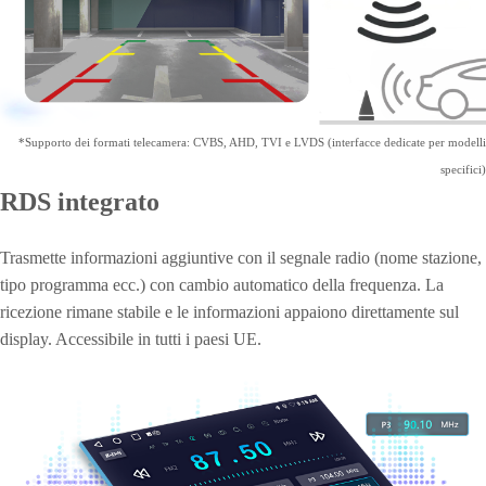
È possibile supportare la telecamera posteriore originale o installarne
una aggiuntiva. Può essere combinata con un sensore di parcheggio
per rendere il parcheggio ancora più preciso e sicuro.
*Supporto dei formati telecamera: CVBS, AHD, TVI e LVDS (interfacce dedicate per modelli
specifici)
RDS integrato
Trasmette informazioni aggiuntive con il segnale radio (nome stazione,
tipo programma ecc.) con cambio automatico della frequenza. La