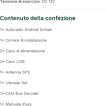
Colore:
Nero
Risoluzione:
1024×600 / 1280×720
temperaturaa di esercizio:
–30°C fino a +70°C
Tensione di esercizio:
DC 12V
Contenuto della confezione
1× Autoradio Android Einheit
1× Cornice di installazione
2× Cavo di alimentazione
2× Cavo USB