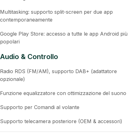
Bluetooth 5.0: Vivavoce, streaming musicale,
sincronizzazione rubrica
Wireless CarPlay & Android Auto: nessun adattatore
aggiuntivo necessario
GPS Navigazione: utilizzabile online e offline
Multitasking: supporto split-screen per due app
contemporaneamente
Google Play Store: accesso a tutte le app Android più
popolari
Audio & Controllo
Radio RDS (FM/AM), supporto DAB+ (adattatore
opzionale)