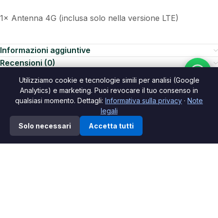
1× Antenna GPS
1× Utensile-Set
1× CAN-Bus Decoder
1× Manuale d’uso
Utilizziamo cookie e tecnologie simili per analisi (Google
Analytics) e marketing. Puoi revocare il tuo consenso in
1× Antenna 4G (inclusa solo nella versione LTE)
qualsiasi momento. Dettagli:
Informativa sulla privacy
·
Note
legali
0
Solo necessari
Accetta tutti
Informazioni aggiuntive
ista dei desideri
Shop
Carrello
Il mio account
Recensioni (0)
Prodotti correlati
-11%
-14%