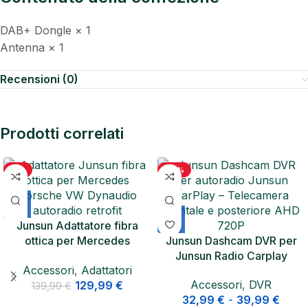
DAB+ Dongle × 1
Antenna × 1
Recensioni (0)
Prodotti correlati
-7%
-20%
Junsun Adattatore fibra
ottica per Mercedes
Junsun Dashcam DVR per
Porsche VW Dynaudio
Junsun Radio Carplay
Accessori
,
Adattatori
autoradio retrofit
Accessori
,
DVR
129,99
€
139,99
€
32,99
€
-
39,99
€