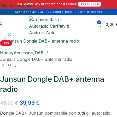
Saldi estivi:
6% di sconto
con il codice
JSSOMMER6
Skip to navigation
Skip to main content
✓Spedizione gratuita
✓30 giorni di reso
✓ 2 anni di garanzia
0
0,00
Click to enlarge
-13%
Home
Accessori
DAB+
Junsun Dongle DAB+ antenna radio
Junsun Dongle DAB+ antenna
radio
39,99
€
45,99
€
Dongle DAB+ Junsun compatibile con tutti gli autoradio