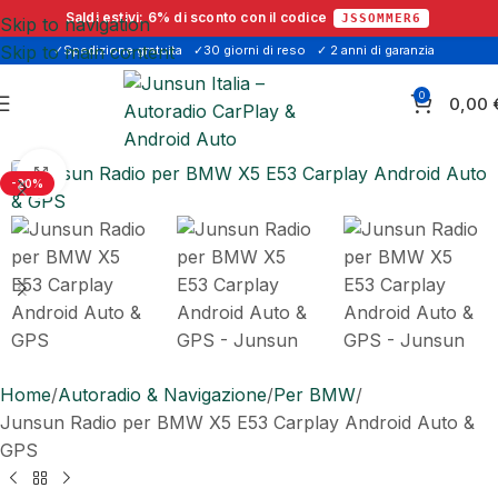
Saldi estivi:
6% di sconto
con il codice
JSSOMMER6
Skip to navigation
Skip to main content
✓Spedizione gratuita
✓30 giorni di reso
✓ 2 anni di garanzia
0
0,00
Click to enlarge
-20%
Home
Autoradio & Navigazione
Per BMW
Junsun Radio per BMW X5 E53 Carplay Android Auto &
GPS