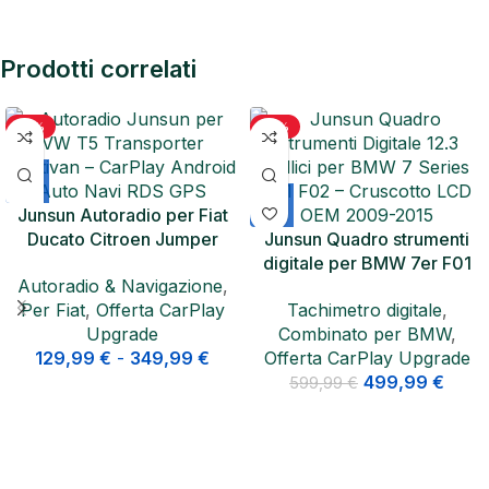
Prodotti correlati
-19%
-17%
Junsun Autoradio per Fiat
Ducato Citroen Jumper
Junsun Quadro strumenti
Peugeot Boxer CarPlay GPS
digitale per BMW 7er F01
Autoradio & Navigazione
,
F02 12.3 pollici cockpit per
Per Fiat
,
Offerta CarPlay
Tachimetro digitale
,
2009–2015
Upgrade
Combinato per BMW
,
129,99
€
-
349,99
€
Offerta CarPlay Upgrade
499,99
€
599,99
€