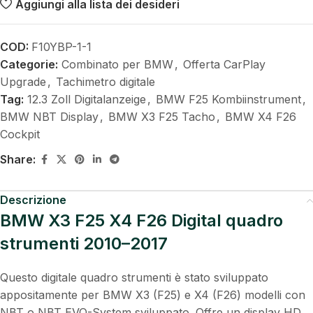
Aggiungi alla lista dei desideri
COD:
F10YBP-1-1
Categorie:
Combinato per BMW
,
Offerta CarPlay
Upgrade
,
Tachimetro digitale
Tag:
12.3 Zoll Digitalanzeige
,
BMW F25 Kombiinstrument
,
BMW NBT Display
,
BMW X3 F25 Tacho
,
BMW X4 F26
Cockpit
Share:
Descrizione
BMW X3 F25 X4 F26 Digital quadro
strumenti 2010–2017
Questo digitale quadro strumenti è stato sviluppato
appositamente per BMW X3 (F25) e X4 (F26) modelli con
NBT o NBT EVO-System sviluppato. Offre un display HD