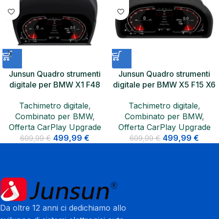
Junsun Quadro strumenti
Junsun Quadro strumenti
digitale per BMW X1 F48
digitale per BMW X5 F15 X6
12.3 pollici per 2015–2022
F16 12.3 pollici per
Tachimetro digitale
,
Tachimetro digitale
,
Plug & Play
NBT/NBT EVO
Combinato per BMW
,
Combinato per BMW
,
Offerta CarPlay Upgrade
Offerta CarPlay Upgrade
499,99
€
499,99
€
609,99
€
609,99
€
Da oltre 12 anni ci dedichiamo allo