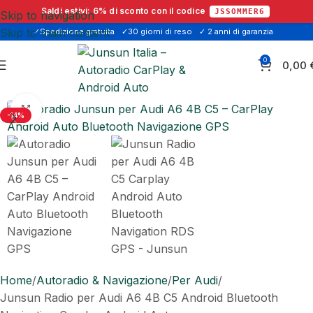
Saldi estivi:
6% di sconto
con il codice
JSSOMMER6
Skip to navigation
Skip to main content
✓Spedizione gratuita
✓30 giorni di reso
✓ 2 anni di garanzia
0
0,00
Click to enlarge
-14%
Home
Autoradio & Navigazione
Per Audi
Junsun Radio per Audi A6 4B C5 Android Bluetooth