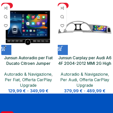
-19%
-11%
Junsun Autoradio per Fiat
Junsun Carplay per Audi A6
Ducato Citroen Jumper
4F 2004-2012 MMI 2G High
Peugeot Boxer CarPlay GPS
3G Basic Carplay Android
Autoradio & Navigazione
,
Autoradio & Navigazione
,
Auto
Per Fiat
,
Offerta CarPlay
Per Audi
,
Offerta CarPlay
Upgrade
Upgrade
129,99
€
-
349,99
€
379,99
€
-
489,99
€