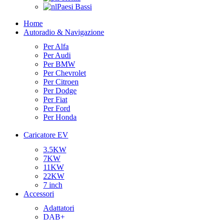
Paesi Bassi
Home
Autoradio & Navigazione
Per Alfa
Per Audi
Per BMW
Per Chevrolet
Per Citroen
Per Dodge
Per Fiat
Per Ford
Per Honda
Caricatore EV
3.5KW
7KW
11KW
22KW
7 inch
Accessori
Adattatori
DAB+