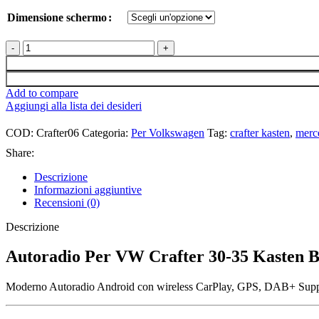
Dimensione schermo
Junsun
Radio
per
VW
Add to compare
Crafter
Aggiungi alla lista dei desideri
30-
35
COD:
Crafter06
Categoria:
Per Volkswagen
Tag:
crafter kasten
,
merce
Kasten
Bus
Share:
Carplay
Android
Descrizione
Auto
Informazioni aggiuntive
Navigazione
Recensioni (0)
Bluetooth
DAB+
Descrizione
quantità
Autoradio Per VW Crafter 30-35 Kasten 
Moderno Autoradio Android con wireless CarPlay, GPS, DAB+ Support