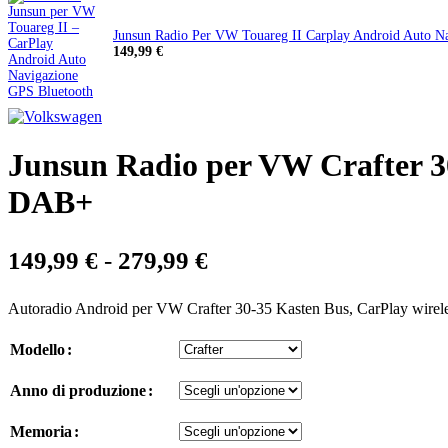
Junsun Radio Per VW Touareg II Carplay Android Auto N
Il
Il
149,99
€
prezzo
prezzo
originale
attuale
era:
è:
179,99 €.
149,99 €.
Junsun Radio per VW Crafter 3
DAB+
Fascia
149,99
€
-
279,99
€
di
Autoradio Android per VW Crafter 30-35 Kasten Bus, CarPlay wire
prezzo:
da
Modello
149,99 €
Anno di produzione
a
279,99 €
Memoria