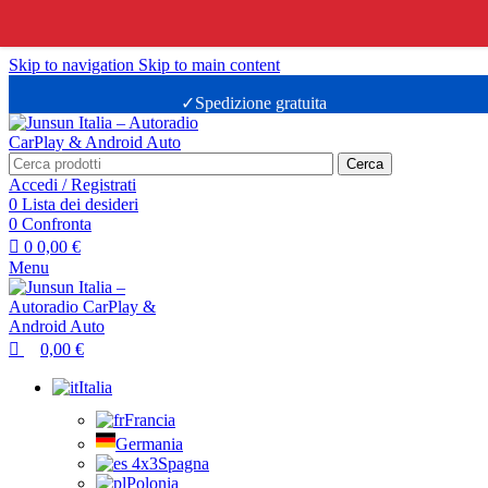
0
0
Skip to navigation
Skip to main content
✓Spedizione gratuita
Cerca
Accedi / Registrati
0
Lista dei desideri
0
Confronta
0
0,00
€
Menu
0,00
€
Italia
Francia
Germania
Spagna
Polonia