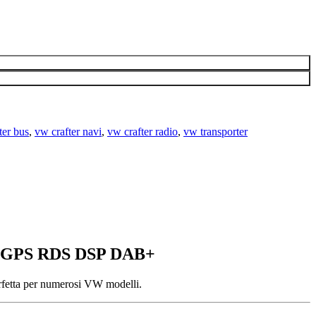
ter bus
,
vw crafter navi
,
vw crafter radio
,
vw transporter
one GPS RDS DSP DAB+
fetta per numerosi VW modelli.