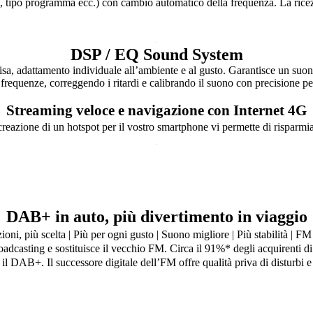
, tipo programma ecc.) con cambio automatico della frequenza. La ricez
DSP / EQ Sound System
sa, adattamento individuale all’ambiente e al gusto. Garantisce un suono
 frequenze, correggendo i ritardi e calibrando il suono con precisione per
Streaming veloce e navigazione con Internet 4G
azione di un hotspot per il vostro smartphone vi permette di risparmiar
DAB+ in auto, più divertimento in viaggio
zioni, più scelta | Più per ogni gusto |
Suono migliore | Più stabilità |
FM 
dcasting e sostituisce il vecchio FM. Circa il 91%* degli acquirenti di
il DAB+. Il successore digitale dell’FM offre qualità priva di disturbi 