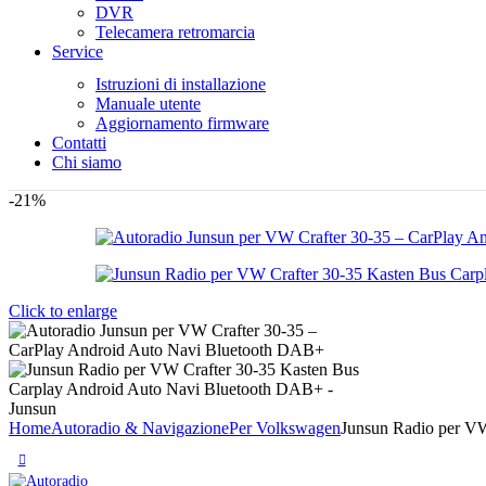
DVR
Telecamera retromarcia
Service
Istruzioni di installazione
Manuale utente
Aggiornamento firmware
Contatti
Chi siamo
-21%
Click to enlarge
Home
Autoradio & Navigazione
Per Volkswagen
Junsun Radio per V