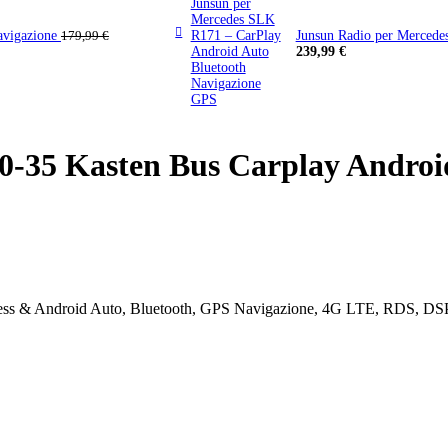
avigazione
Junsun Radio per Mercede
179,99
€
Fascia
239,99
€
di
prezzo:
da
149,99 €
a
239,99 €
0-35 Kasten Bus Carplay Androi
less & Android Auto, Bluetooth, GPS Navigazione, 4G LTE, RDS, DS