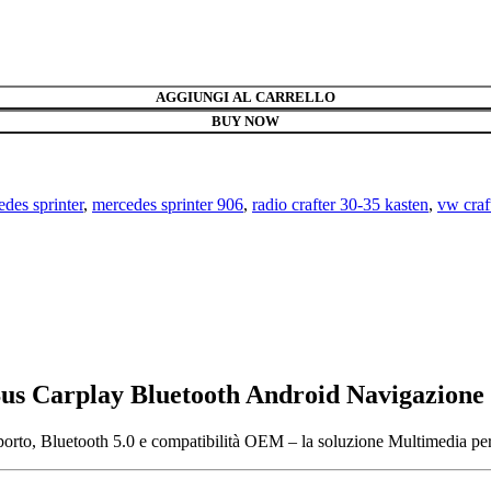
AGGIUNGI AL CARRELLO
BUY NOW
des sprinter
,
mercedes sprinter 906
,
radio crafter 30-35 kasten
,
vw craf
Bus Carplay Bluetooth Android Navigazi
o, Bluetooth 5.0 e compatibilità OEM – la soluzione Multimedia per