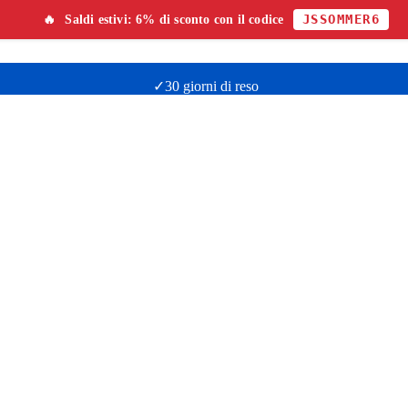
JSSOMMER6
🔥
Saldi estivi:
6% di sconto
con il codice
✓30 giorni di reso