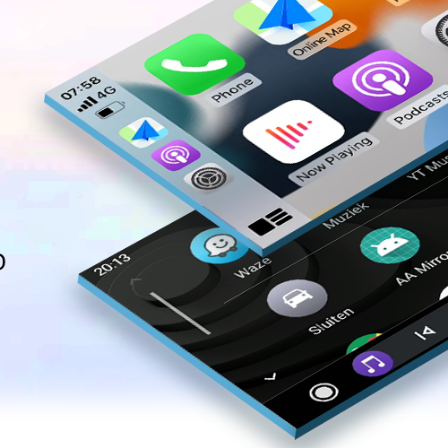
Collegamento semplice e guida agevole
CarPlay & Android Auto wireless
i del telefono direttamente sullo schermo, aumentando la sicurezza di gui
utilizzare il telefono.