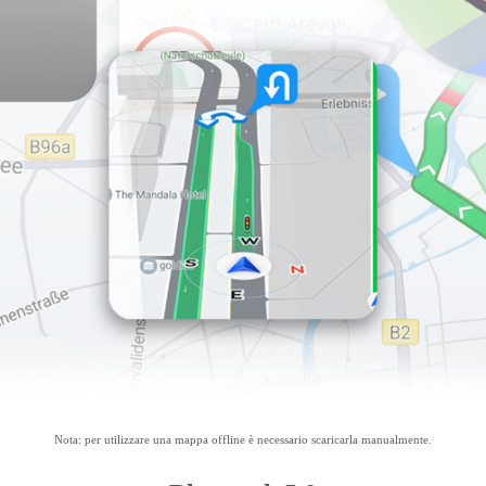
a di notare che iOS supporta solo connessioni wireless. Android offre sia connessioni wireless che
Tragitto senza sforzo, viaggi fluidi
e, così da trovare sempre la rotta giusta. Offriamo aggiornamenti gratuit