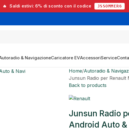
🔥
Saldi estivi:
6% di sconto
con il codice
JSSOMMER6
Autoradio & Navigazione
Caricatore EV
Accessori
Service
Conta
Home
Autoradio & Navigaz
Junsun Radio per Renault 
Back to products
Junsun Radio pe
Android Auto &