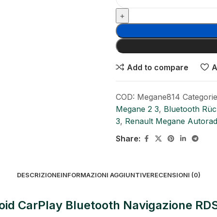
Add to compare
A
COD:
Megane814
Categorie
Megane 2 3
,
Bluetooth Rü
3
,
Renault Megane Autorad
Share:
DESCRIZIONE
INFORMAZIONI AGGIUNTIVE
RECENSIONI (0)
roid CarPlay Bluetooth Navigazione RD