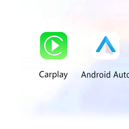
*
Supporto per iOS e Android
, consentendo di visualizzare le funzion