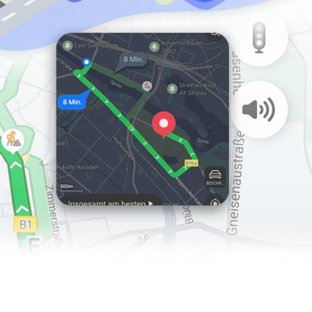
 cablate.
i, così avrete sempre i dati cartografici più aggiornati.