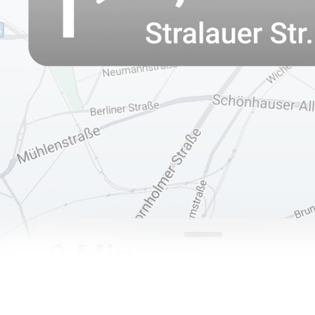
*Si preg
Le radio Android Junsun supportano mappe offline e onlin