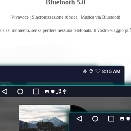
Nota: per utilizzare una mappa offline è necessario scaricarla manualmente.