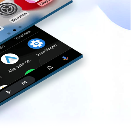
da. L’interfaccia intuitiva e i comandi vocali riducono la necessità di