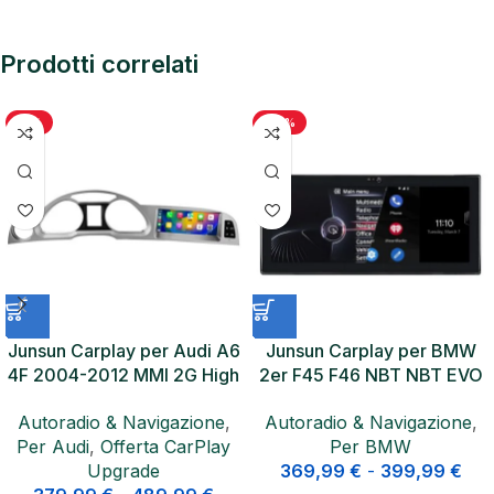
Prodotti correlati
-11%
-20%
Junsun Carplay per Audi A6
Junsun Carplay per BMW
4F 2004-2012 MMI 2G High
2er F45 F46 NBT NBT EVO
3G Basic Carplay Android
ID5 ID6 Android 4G LTE&
Autoradio & Navigazione
,
Autoradio & Navigazione
,
Auto
Per Audi
,
Offerta CarPlay
Per BMW
Upgrade
369,99
€
-
399,99
€