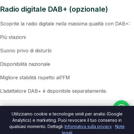
Radio digitale DAB+ (opzionale)
Scoprite la radio digitale nella massima qualità con DAB+:
Più stazioni
Suono privo di disturbi
Disponibilità nazionale
Migliore stabilità rispetto all’FM
L’adattatore DAB+ è disponibile separatamente.
Specifiche tecnicheonen
Utilizziamo cookie e tecnologie simili per analisi (Google
Analytics) e marketing. Puoi revocare il tuo consenso in
Colore:
Nero
qualsiasi momento. Dettagli:
Informativa sulla privacy
·
Note
legali