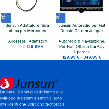
Junsun Adattatore fibra
Junsun Autoradio per Fiat
ottica per Mercedes
Ducato Citroen Jumper
Porsche VW Dynaudio
Peugeot Boxer CarPlay GPS
Accessori
,
Adattatori
Autoradio & Navigazione
,
autoradio retrofit
129,99
€
Per Fiat
,
Offerta CarPlay
139,99
€
Upgrade
129,99
€
-
349,99
€
Da oltre 12 anni ci dedichiamo allo
sviluppo di sistemi elettronici auto
intelligenti che uniscono tecnologia